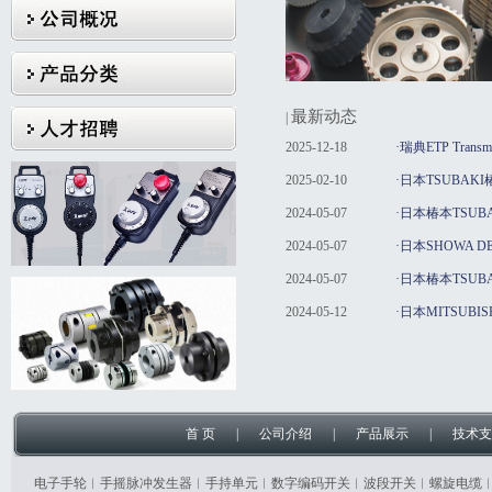
最新动态
|
2025-12-18
·瑞典ETP Tra
2025-02-10
·日本TSUBAK
2024-05-07
·日本椿本TSU
2024-05-07
·日本SHOWA
2024-05-07
·日本椿本TSU
2024-05-12
·日本MITSUB
首 页
|
公司介绍
|
产品展示
|
技术支
电子手轮︱手摇脉冲发生器︱手持单元︱数字编码开关︱波段开关︱螺旋电缆