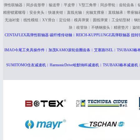
弹性联轴器︱同步齿形带︱输送带︱平皮带︱V型三角带︱同步带轮︱齿轮齿条︱
精密锁紧螺母︱安全夹头︱快速夹钳︱直线光轴︱光轴支撑座︱直线轴承︱带座轴
无油衬套︱线性模组︱XY滑台︱定位销︱模具弹簧︱圆线弹簧︱工业铝型材︱钢
块︱歧管块︱不锈钢接头︱精密垫片︱旋转
CENTAFLEX高弹性联轴器 碳纤维传动轴︱REICH-KUPPLUNGE高弹联轴器
IMAO今尾工夹具操作件︱加茂KAMO滚轮齿圈齿条︱艾塞路ISEL︱TSUBAK
SUMITOMO住友减速机︱HarmonicDrive哈默纳科减速机︱TSUBAKI椿本减