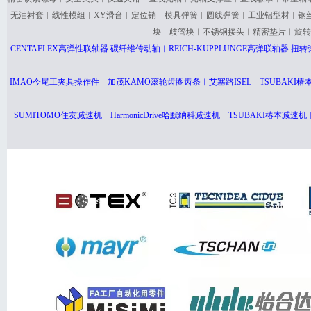
无油衬套︱线性模组︱XY滑台︱定位销︱模具弹簧︱圆线弹簧︱工业铝型材︱钢
块︱歧管块︱不锈钢接头︱精密垫片︱旋转
CENTAFLEX高弹性联轴器 碳纤维传动轴︱REICH-KUPPLUNGE高弹联轴器
IMAO今尾工夹具操作件︱加茂KAMO滚轮齿圈齿条︱艾塞路ISEL︱TSUBAK
SUMITOMO住友减速机︱HarmonicDrive哈默纳科减速机︱TSUBAKI椿本减