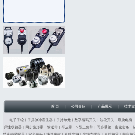
首 页
|
公司介绍
|
产品展示
|
技术支
电子手轮︱手摇脉冲发生器︱手持单元︱数字编码开关︱波段开关︱螺旋电缆
弹性联轴器︱同步齿形带︱输送带︱平皮带︱V型三角带︱同步带轮︱齿轮齿条︱
精密锁紧螺母︱安全夹头︱快速夹钳︱直线光轴︱光轴支撑座︱直线轴承︱带座轴