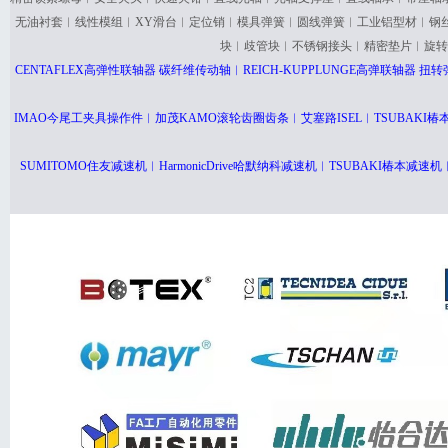
无油衬套︱线性模组︱XY滑台︱定位销︱模具弹簧︱圆线弹簧︱工业铝型材︱钢
块︱歧管块︱不锈钢接头︱精密垫片︱旋转
CENTAFLEX高弹性联轴器 碳纤维传动轴︱REICH-KUPPLUNGE高弹联轴器
IMAO今尾工夹具操作件︱加茂KAMO滚轮齿圈齿条︱艾塞路ISEL︱TSUBAK
SUMITOMO住友减速机︱HarmonicDrive哈默纳科减速机︱TSUBAKI椿本减