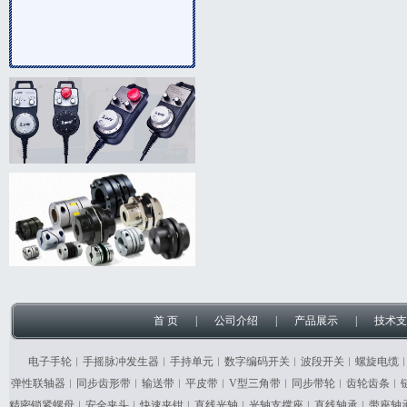
首 页
|
公司介绍
|
产品展示
|
技术支
电子手轮︱手摇脉冲发生器︱手持单元︱数字编码开关︱波段开关︱螺旋电缆
弹性联轴器︱同步齿形带︱输送带︱平皮带︱V型三角带︱同步带轮︱齿轮齿条︱
精密锁紧螺母︱安全夹头︱快速夹钳︱直线光轴︱光轴支撑座︱直线轴承︱带座轴