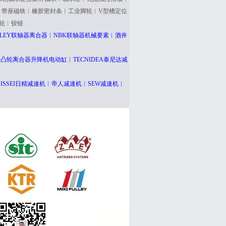
︱带座磁铁︱橡胶密封条︱工业脚轮︱V型槽定位
轮︱铰链
PULLEY联轴器离合器︱NBK联轴器机械要素︱酒井
凸轮离合器升降机电动缸︱TECNIDEA泰尼达减
 NISSEI日精减速机︱帝人减速机︱SEW减速机
︱