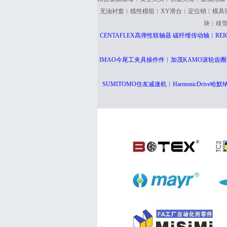
无油衬套︱线性模组︱XY滑台︱定位销︱模具
块︱歧
CENTAFLEX高弹性联轴器 碳纤维传动轴︱RE
IMAO今尾工夹具操作件︱加茂KAMO滚轮齿圈
SUMITOMO住友减速机︱HarmonicDriv