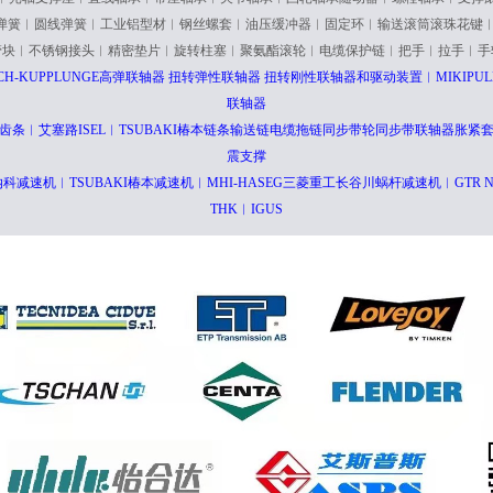
弹簧︱圆线弹簧︱工业铝型材︱钢丝螺套︱油压缓冲器︱固定环︱输送滚筒滚珠花键
管块︱不锈钢接头︱精密垫片︱旋转柱塞︱聚氨酯滚轮︱电缆保护链︱把手︱拉手︱手
ICH-KUPPLUNGE高弹联轴器 扭转弹性联轴器 扭转刚性联轴器和驱动装置︱MIKI
联轴器
齿条︱艾塞路ISEL︱TSUBAKI椿本链条输送链电缆拖链同步带轮同步带联轴器胀紧套
震支撑
e哈默纳科减速机︱TSUBAKI椿本减速机︱MHI-HASEG三菱重工长谷川蜗杆减速机︱GTR
THK︱IGUS