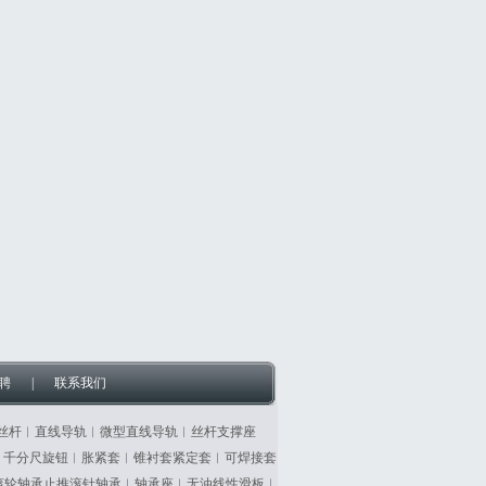
聘
|
联系我们
丝杆︱直线导轨︱微型直线导轨︱丝杆支撑座
︱千分尺旋钮︱胀紧套︱锥衬套紧定套︱可焊接套
滚轮轴承止推滚针轴承︱轴承座︱无油线性滑板︱