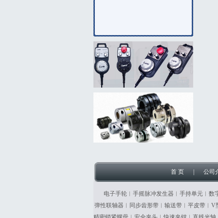
首 页
|
公司
电子手轮︱手摇脉冲发生器︱手持单元︱数
弹性联轴器︱同步齿形带︱输送带︱平皮带︱V
精密锁紧螺母︱安全夹头︱快速夹钳︱直线光轴