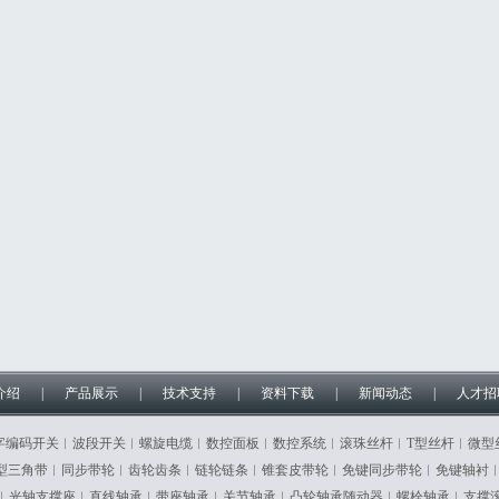
介绍
|
产品展示
|
技术支持
|
资料下载
|
新闻动态
|
人才招
字编码开关︱波段开关︱螺旋电缆︱数控面板︱数控系统︱滚珠丝杆︱T型丝杆︱微型
型三角带︱同步带轮︱齿轮齿条︱链轮链条︱锥套皮带轮︱免键同步带轮︱免键轴衬
︱光轴支撑座︱直线轴承︱带座轴承︱关节轴承︱凸轮轴承随动器︱螺栓轴承︱支撑