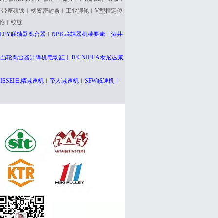
︱带座磁铁︱橡胶密封条︱工业脚轮︱V型槽定位
轮︱铰链
PULLEY联轴器离合器︱NBK联轴器机械要素︱酒井
凸轮离合器升降机电动缸︱TECNIDEA泰尼达减
 NISSEI日精减速机︱帝人减速机︱SEW减速机
︱