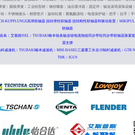
弹簧︱圆线弹簧︱工业铝型材︱钢丝螺套︱油压缓冲器︱固定环︱输送滚筒滚珠花键
管块︱不锈钢接头︱精密垫片︱旋转柱塞︱聚氨酯滚轮︱电缆保护链︱把手︱拉手︱手
ICH-KUPPLUNGE高弹联轴器 扭转弹性联轴器 扭转刚性联轴器和驱动装置︱MIKI
联轴器
齿条︱艾塞路ISEL︱TSUBAKI椿本链条输送链电缆拖链同步带轮同步带联轴器胀紧套
震支撑
e哈默纳科减速机︱TSUBAKI椿本减速机︱MHI-HASEG三菱重工长谷川蜗杆减速机︱GTR
THK︱IGUS