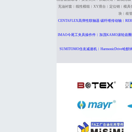
无油衬套︱线性模组︱XY滑台︱定位销︱模具
块︱歧
CENTAFLEX高弹性联轴器 碳纤维传动轴︱RE
IMAO今尾工夹具操作件︱加茂KAMO滚轮齿圈
SUMITOMO住友减速机︱HarmonicDriv