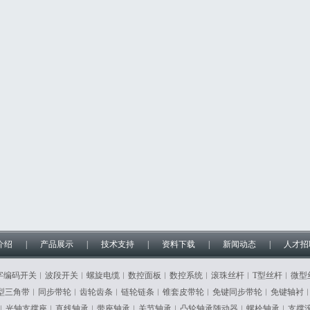
介绍
|
产品展示
|
技术支持
|
资料下载
|
新闻动态
|
人才招
字编码开关︱波段开关︱螺旋电缆︱数控面板︱数控系统︱滚珠丝杆︱T型丝杆︱微型
型三角带︱同步带轮︱齿轮齿条︱链轮链条︱锥套皮带轮︱免键同步带轮︱免键轴衬
︱光轴支撑座︱直线轴承︱带座轴承︱关节轴承︱凸轮轴承随动器︱螺栓轴承︱支撑