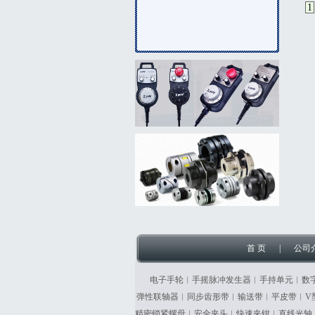
1
首 页
|
公司
电子手轮︱手摇脉冲发生器︱手持单元︱数
弹性联轴器︱同步齿形带︱输送带︱平皮带︱V
精密锁紧螺母︱安全夹头︱快速夹钳︱直线光轴