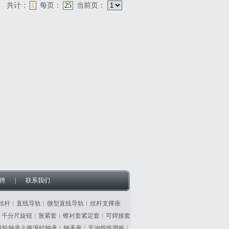
共计：
1
每页：
25
当前页：
聘
|
联系我们
丝杆︱直线导轨︱微型直线导轨︱丝杆支撑座
︱千分尺旋钮︱胀紧套︱锥衬套紧定套︱可焊接套
滚轮轴承止推滚针轴承︱轴承座︱无油线性滑板︱