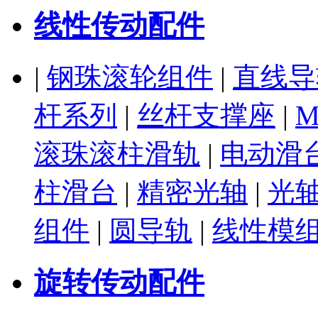
线性传动配件
|
钢珠滚轮组件
|
直线导
杆系列
|
丝杆支撑座
|
M
滚珠滚柱滑轨
|
电动滑
柱滑台
|
精密光轴
|
光
组件
|
圆导轨
|
线性模
旋转传动配件