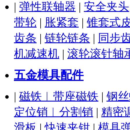
|
弹性联轴器
|
安全夹头
带轮
|
胀紧套
|
锥套式
齿条
|
链轮链条
|
同步
机减速机
|
滚轮滚针轴
五金模具配件
|
磁铁︱带座磁铁
|
钢丝
定位销︱分割销
|
精密
滑板
|
快速夹钳
|
模具