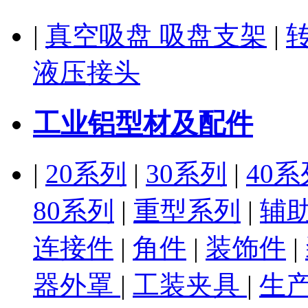
|
真空吸盘 吸盘支架
|
液压接头
工业铝型材及配件
|
20系列
|
30系列
|
40系
80系列
|
重型系列
|
辅
连接件
|
角件
|
装饰件
|
器外罩
|
工装夹具
|
生