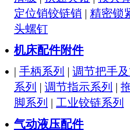
定位销铰链销
|
精密锁
头螺钉
机床配件附件
|
手柄系列
|
调节把手及
系列
|
调节指示系列
|
脚系列
|
工业铰链系列
气动液压配件