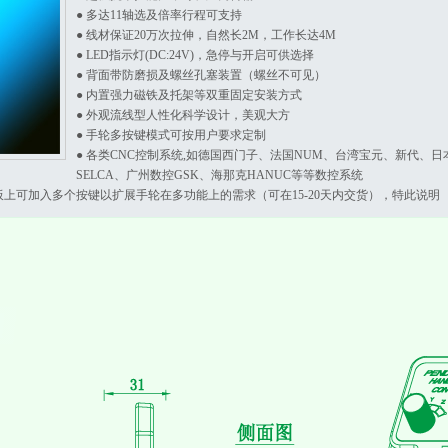
● 多达11轴选及倍率行程可支持
● 线材保证20万次拉伸，自然长2M，工作长达4M
● LED指示灯(DC:24V)，急停与开启可供选择
● 背面带防磨损及螺丝孔塞装置（螺丝不可见）
● 内置强力磁铁及托架等双重固定安装方式
● 外观流线型人性化科学设计，美观大方
● 手轮多按键模式可按用户要求定制
● 各类CNC控制系统,如德国西门子、法国NUM、台湾宝元、新代、
SELCA、广州数控GSK、海那克HANUC等等数控系统
板上可加入多个按键以扩展手轮在多功能上的需求（可在15-20天内交货），特此说明