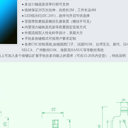
● 多达11轴选及倍率行程可支持
● 线材保证20万次拉伸，自然长2M，工作长达4M
● LED指示灯(DC:24V)，急停与开启可供选择
● 背面带防磨损及螺丝孔塞装置（螺丝不可见）
● 内置强力磁铁及托架等双重固定安装方式
● 外观流线型人性化科学设计，美观大方
● 手轮多按键模式可按用户要求定制
● 各类CNC控制系统,如德国西门子、法国NUM、台湾宝元、新代、
SELCA、广州数控GSK、海那克HANUC等等数控系统
板上可加入多个按键以扩展手轮在多功能上的需求（可在15-20天内交货），特此说明