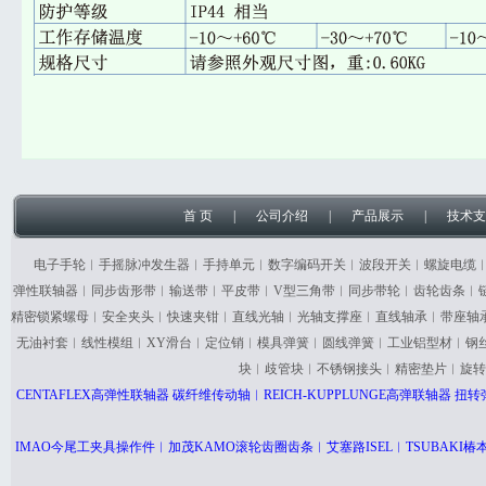
首 页
|
公司介绍
|
产品展示
|
技术支
电子手轮︱手摇脉冲发生器︱手持单元︱数字编码开关︱波段开关︱螺旋电缆
弹性联轴器︱同步齿形带︱输送带︱平皮带︱V型三角带︱同步带轮︱齿轮齿条︱
精密锁紧螺母︱安全夹头︱快速夹钳︱直线光轴︱光轴支撑座︱直线轴承︱带座轴
无油衬套︱线性模组︱XY滑台︱定位销︱模具弹簧︱圆线弹簧︱工业铝型材︱钢
块︱歧管块︱不锈钢接头︱精密垫片︱旋转
CENTAFLEX高弹性联轴器 碳纤维传动轴︱REICH-KUPPLUNGE高弹联轴器
IMAO今尾工夹具操作件︱加茂KAMO滚轮齿圈齿条︱艾塞路ISEL︱TSUBAK