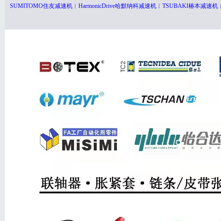
SUMITOMO住友减速机︱HarmonicDrive哈默纳科减速机︱TSUBAKI椿本减