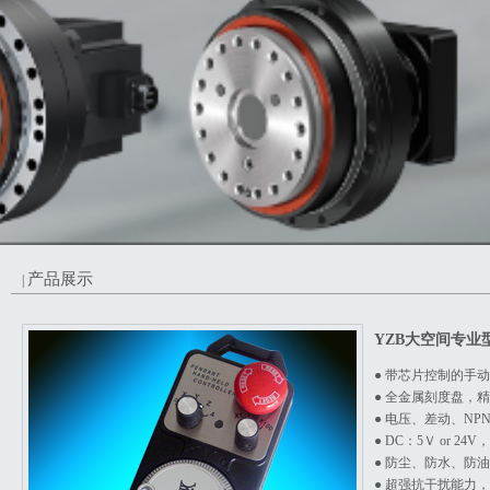
产品展示
|
YZB大空间专业
●
带芯片控制的手动
● 全金属刻度盘，
● 电压、差动、N
● DC：5Ｖ or 24V
● 防尘、防水、防油
● 超强抗干扰能力