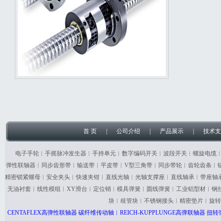
首 页
|
公司介绍
|
产品展示
|
技术支
电子手轮︱手摇脉冲发生器︱手持单元︱数字编码开关︱波段开关︱螺旋电缆
弹性联轴器︱同步齿形带︱输送带︱平皮带︱V型三角带︱同步带轮︱齿轮齿条︱
精密锁紧螺母︱安全夹头︱快速夹钳︱直线光轴︱光轴支撑座︱直线轴承︱带座轴
无油衬套︱线性模组︱XY滑台︱定位销︱模具弹簧︱圆线弹簧︱工业铝型材︱钢
块︱歧管块︱不锈钢接头︱精密垫片︱旋转
CENTAFLEX高弹性联轴器 碳纤维传动轴︱REICH-KUPPLUNGE高弹联轴器