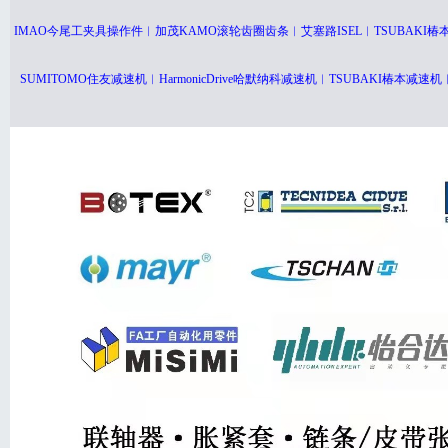
IMAO今尾工夹具操作件︱加茂KAMO滚轮齿圈齿条︱艾塞路ISEL︱TSUBAK
SUMITOMO住友减速机︱HarmonicDrive哈默纳科减速机︱TSUBAKI椿本减