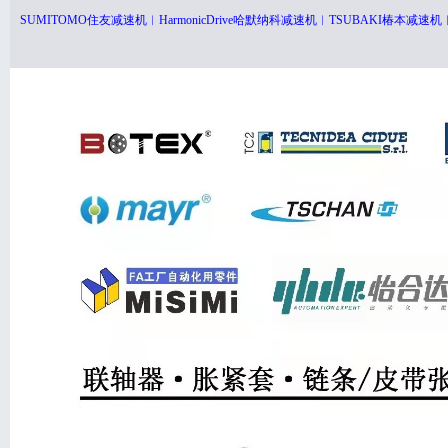
SUMITOMO住友减速机︱HarmonicDrive哈默纳科减速机︱TSUBAKI椿本减