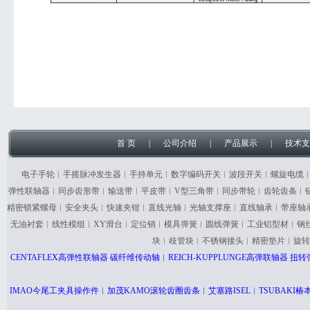
首 页
|
公司介绍
|
产品展示
|
技术支
电子手轮︱手摇脉冲发生器︱手持单元︱数字编码开关︱波段开关︱螺旋电缆
弹性联轴器︱同步齿形带︱输送带︱平皮带︱V型三角带︱同步带轮︱齿轮齿条︱
精密锁紧螺母︱安全夹头︱快速夹钳︱直线光轴︱光轴支撑座︱直线轴承︱带座轴
无油衬套︱线性模组︱XY滑台︱定位销︱模具弹簧︱圆线弹簧︱工业铝型材︱钢
块︱歧管块︱不锈钢接头︱精密垫片︱旋转
CENTAFLEX高弹性联轴器 碳纤维传动轴︱REICH-KUPPLUNGE高弹联轴器
IMAO今尾工夹具操作件︱加茂KAMO滚轮齿圈齿条︱艾塞路ISEL︱TSUBAK