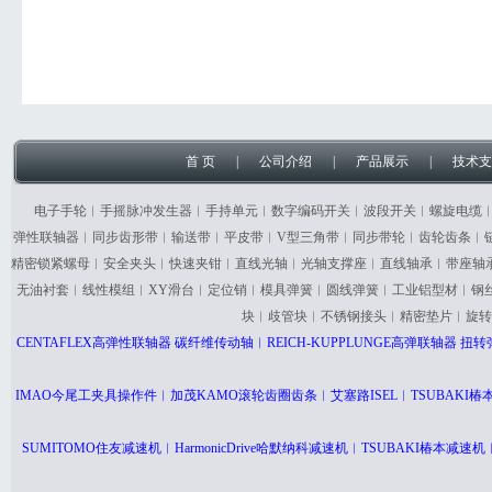
首 页
|
公司介绍
|
产品展示
|
技术支
电子手轮︱手摇脉冲发生器︱手持单元︱数字编码开关︱波段开关︱螺旋电缆
弹性联轴器︱同步齿形带︱输送带︱平皮带︱V型三角带︱同步带轮︱齿轮齿条︱
精密锁紧螺母︱安全夹头︱快速夹钳︱直线光轴︱光轴支撑座︱直线轴承︱带座轴
无油衬套︱线性模组︱XY滑台︱定位销︱模具弹簧︱圆线弹簧︱工业铝型材︱钢
块︱歧管块︱不锈钢接头︱精密垫片︱旋转
CENTAFLEX高弹性联轴器 碳纤维传动轴︱REICH-KUPPLUNGE高弹联轴器
IMAO今尾工夹具操作件︱加茂KAMO滚轮齿圈齿条︱艾塞路ISEL︱TSUBAK
SUMITOMO住友减速机︱HarmonicDrive哈默纳科减速机︱TSUBAKI椿本减