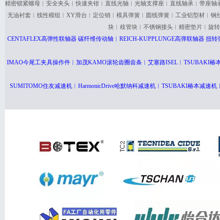
精密锁紧螺母︱安全夹头︱快速夹钳︱直线光轴︱光轴支撑座︱直线轴承︱带座轴
无油衬套︱线性模组︱XY滑台︱定位销︱模具弹簧︱圆线弹簧︱工业铝型材︱钢
块︱歧管块︱不锈钢接头︱精密垫片︱旋转
CENTAFLEX高弹性联轴器 碳纤维传动轴︱REICH-KUPPLUNGE高弹联轴器
IMAO今尾工夹具操作件︱加茂KAMO滚轮齿圈齿条︱艾塞路ISEL︱TSUBAK
SUMITOMO住友减速机︱HarmonicDrive哈默纳科减速机︱TSUBAKI椿本减