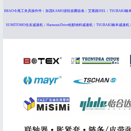
IMAO今尾工夹具操作件︱加茂KAMO滚轮齿圈齿条︱艾塞路ISEL︱TSUBAK
SUMITOMO住友减速机︱HarmonicDrive哈默纳科减速机︱TSUBAKI椿本减