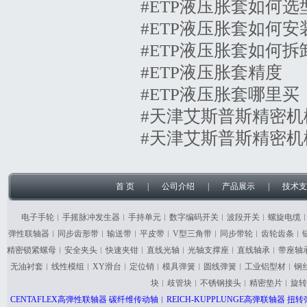
#ETP液压胀套如何选
#ETP液压胀套如何安
#ETP液压胀套如何拆
#ETP液压胀套精度
#ETP液压胀套哪里买
#天津艾斯普斯精密机
#天津艾斯普斯精密机
首 页
|
公司介绍
|
产品展示
|
技术支
电子手轮︱手摇脉冲发生器︱手持单元︱数字编码开关︱波段开关︱螺旋电缆
弹性联轴器︱同步齿形带︱输送带︱平皮带︱V型三角带︱同步带轮︱齿轮齿条︱
精密锁紧螺母︱安全夹头︱快速夹钳︱直线光轴︱光轴支撑座︱直线轴承︱带座轴
无油衬套︱线性模组︱XY滑台︱定位销︱模具弹簧︱圆线弹簧︱工业铝型材︱钢
块︱歧管块︱不锈钢接头︱精密垫片︱旋转
CENTAFLEX高弹性联轴器 碳纤维传动轴︱REICH-KUPPLUNGE高弹联轴器